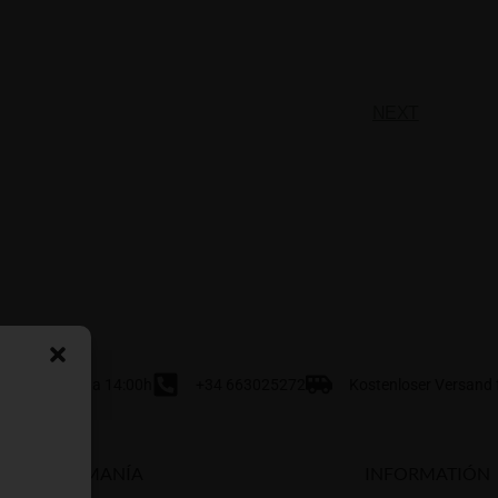
NEXT
Vie de 8:00h a 14:00h
+34 663025272
Kostenloser Versand f
NARANJAMANÍA
INFORMATIÓN