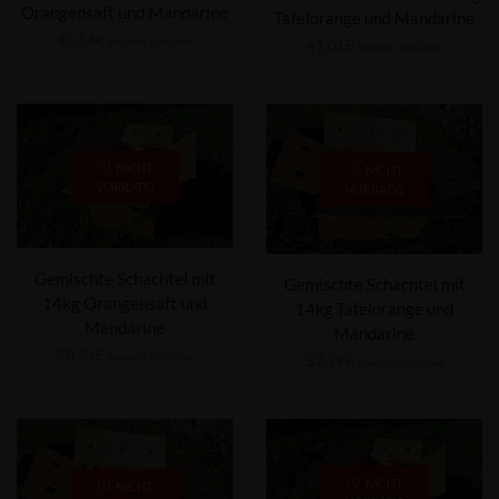
Orangensaft und Mandarine
Tafelorange und Mandarine
40,14
€
Steuern inklusive
41,01
€
Steuern inklusive
NICHT
NICHT
VORRÄTIG
VORRÄTIG
Gemischte Schachtel mit
Gemischte Schachtel mit
14kg Orangensaft und
14kg Tafelorange und
Mandarine
Mandarine
50,94
€
Steuern inklusive
52,29
€
Steuern inklusive
NICHT
NICHT