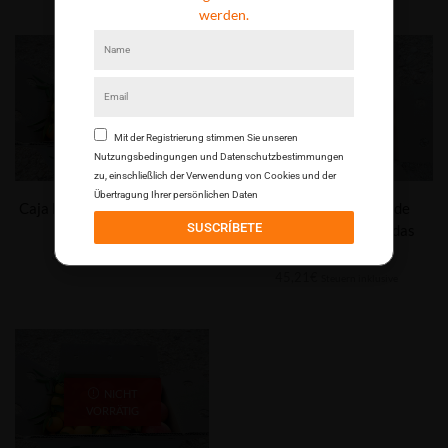
werden.
NICHT
NICHT
VORRÄTIG
VORRÄTIG
Mit der Registrierung stimmen Sie unseren
Nutzungsbedingungen und Datenschutzbestimmungen
zu, einschließlich der Verwendung von Cookies und der
Übertragung Ihrer persönlichen Daten
Caja Mixta 9kg Mandarina y
Caja Mixta de 14kg de
SUSCRÍBETE
Granada Mollar
Mandarinas y Granadas
Mollar
34,60
€
Steuern inklusive
45,21
€
Steuern inklusive
NICHT
VORRÄTIG