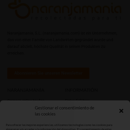
Naranjamania, S.L. (naranjamania.com) ist ein Unternehmen,
das von einer Familie von Landwirten gegründet wurde und
darauf abzielt, höchste Qualität in seinen Produkten zu
erreichen.
Abonnieren Sie unseren Newsletter
NARANJAMANÍA
INFORMATIÓN
Orangen online kaufen
Einkaufsführer
Gestionar el consentimiento de
Mandarinen online kaufen
Naranpuntos club
las cookies
Top ventas
Zitrussorten
Tomaten online kaufen
Geschichte der Orange
Para ofrecer las mejores experiencias, utilizamos tecnologías como las cookies para
Wer wir sind
Datenschutzrichtlinie
almacenar y/o acceder a la información del dispositivo. El consentimiento de estas