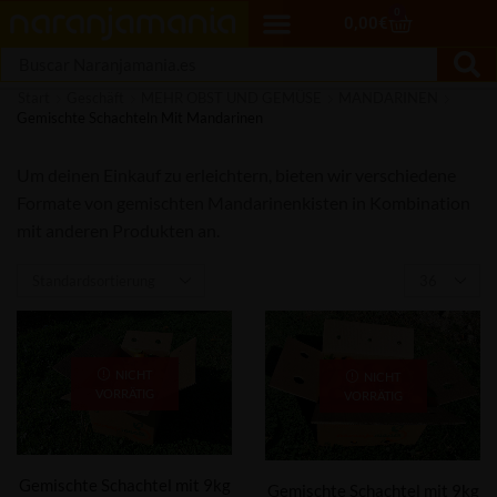
0
0,00
€
Start
Geschäft
MEHR OBST UND GEMÜSE
MANDARINEN
Gemischte Schachteln Mit Mandarinen
Um deinen Einkauf zu erleichtern, bieten wir verschiedene
Formate von gemischten Mandarinenkisten in Kombination
mit anderen Produkten an.
NICHT
NICHT
VORRÄTIG
VORRÄTIG
Gemischte Schachtel mit 9kg
Gemischte Schachtel mit 9kg