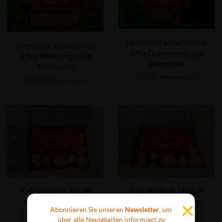
VORRÄTIG
VORRÄTIG
Gemischte Schachtel mit
Gemischte Schachtel mit
19kg Orangensaft und
19kg Tafelorange und
Mandarine
Mandarine
55,41
€
Steuern inklusive
57,24
€
Steuern inklusive
NICHT
NICHT
VORRÄTIG
VORRÄTIG
Caja Mixta de 9kg de
Caja Mixta de 14kg de
Mandarina y Caqui
Mandarina y Caqui
Abonnieren Sie unseren
Newsletter
, um
38,14
€
48,71
€
Steuern inklusive
Steuern inklusive
über alle Neuigkeiten informiert zu