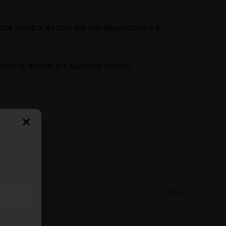
esta hierba ayuda en las digestiones y
 receta ahora en nuestra
tienda.
s ecológicas
,
comprar mandarinas
,
comprar mandarinas online
,
comprar
omprar mandarinas online
,
comprar kiwi
,
comprar kiwi online
,
comprar kiwi
 ecológico
,
comprar kiwi online
,
comprar naranja directo del agricultor,
NEXT