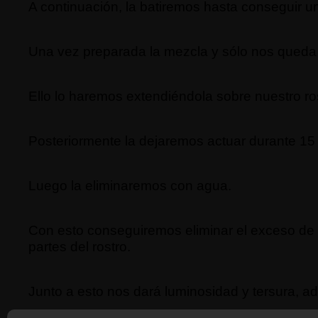
A continuación, la batiremos hasta conseguir 
Una vez preparada la mezcla y sólo nos queda 
Ello lo haremos extendiéndola sobre nuestro r
Posteriormente la dejaremos actuar durante 15
Luego la eliminaremos con agua.
Con esto conseguiremos eliminar el exceso de g
partes del rostro.
Junto a esto nos dará luminosidad y tersura, a