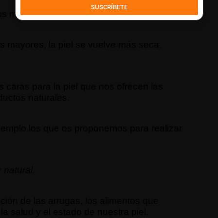
SUSCRÍBETE
s más visibles de la edad.
 mayores, la piel se vuelve más seca,
s caras para la piel que nos ofrecen las
ductos naturales.
jemplo los que os proponemos para realizar
 natural.
ción de las arrugas, los alimentos que
 salud y el estado de nuestra piel.