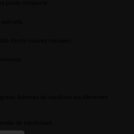
una pasta compacta.
aplicarla.
ostro dando suaves masajes.
 minutos.
rasa. Además de equilibrar las diferentes
demás de elasticidad.