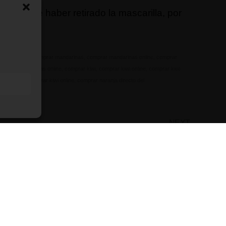
espués de haber retirado la mascarilla, por
ta.
s ecológicas
,
comprar mandarinas
,
comprar mandarinas online
,
comprar
omprar mandarinas online
,
comprar kiwi
,
comprar kiwi online
,
comprar kiwi
 ecológico
,
comprar kiwi online
,
comprar naranja directo del
NEXT