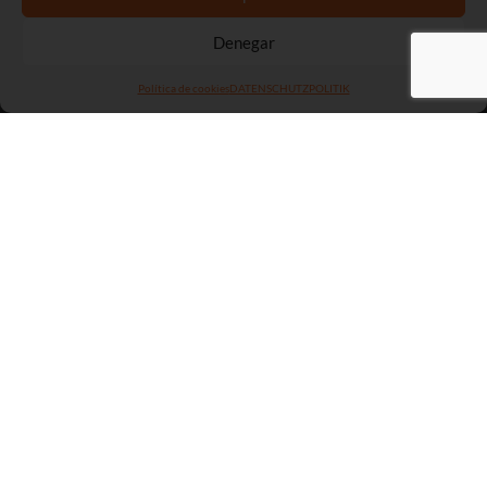
Denegar
Política de cookies
DATENSCHUTZPOLITIK
Naranjamania, S.L. (naranjamania.com) ist ein Unternehmen,
das von einer Familie von Landwirten gegründet wurde und
darauf abzielt, höchste Qualität in seinen Produkten zu
erreichen.