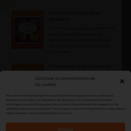
Nutrición es la asignatura
pendiente
Nutrición es la asignatura pendiente En
esta entrada de blog queremos
dejaros unos párrafos de un libro de
uno de nuestros escritores favoritos,
Eloy Moreno….
Propiedades de las semillas del
melón
Gestionar el consentimiento de
Propiedades de las semillas del melón
las cookies
Propiedades de las semillas del melón
¿Sabes que si tiras las semillas del
Para ofrecer las mejores experiencias, utilizamos tecnologías como las cookies para
melón desperdicias importantes
almacenar y/o acceder a la información del dispositivo. El consentimiento de estas
tecnologías nos permitirá procesar datos como el comportamiento de navegación o las
beneficios para…
identificaciones únicas en este sitio. No consentir o retirar el consentimiento, puede afectar
negativamente a ciertas características y funciones.
Aceptar