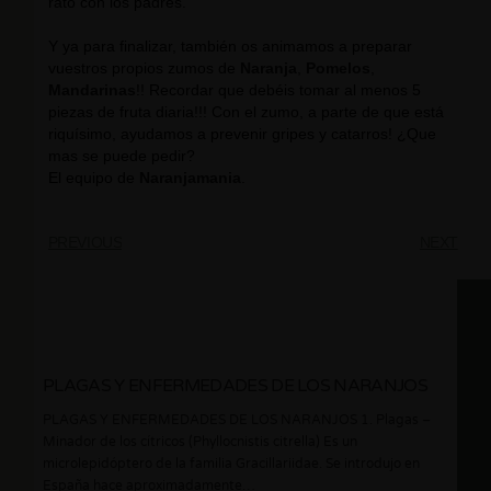
rato con los padres.
Y ya para finalizar, también os animamos a preparar
vuestros propios zumos de
Naranja
,
Pomelos
,
Mandarinas
!! Recordar que debéis tomar al menos 5
piezas de fruta diaria!!! Con el zumo, a parte de que está
riquísimo, ayudamos a prevenir gripes y catarros! ¿Que
mas se puede pedir?
El equipo de
Naranjamania
.
PREVIOUS
NEXT
PLAGAS Y ENFERMEDADES DE LOS NARANJOS
PLAGAS Y ENFERMEDADES DE LOS NARANJOS 1. Plagas –
Minador de los cítricos (Phyllocnistis citrella) Es un
microlepidóptero de la familia Gracillariidae. Se introdujo en
España hace aproximadamente…