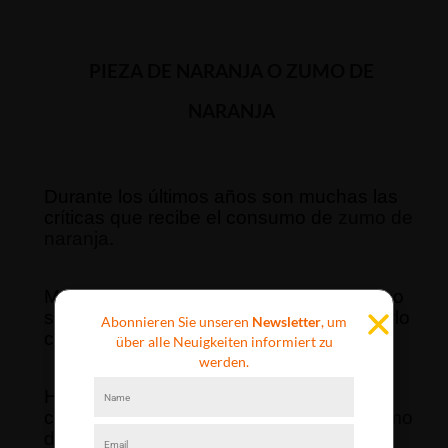
PIEZA DE
NARANJA
O
ZUMO DE
NARANJA
Durante los últimos años son muchas las
críticas que recibe el consumo de
zumo de
naranja
.
Muchos indican que no es tan sano como
se piensa y se atreven hasta a compararlo
Abonnieren Sie unseren
Newsletter
, um
con cualquier refresco azucarado.
über alle Neuigkeiten informiert zu
werden.
Hoy vamos a intentar sacaros de dudas
con respecto a si es saludable tomar
zumo
de naranja
natural o no.