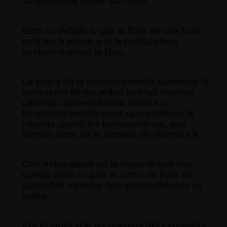
simplemente beber su
zumo
.
Esto es debido a que la fibra de una
fruta
está en la pulpa, y si la rechazamos
también tiramos la fibra.
La pulpa de la
naranja
permite aumentar la
sensación de saciedad con las mismas
calorías, aprovechando todos los
bioactivos beneficiosos que contiene la
naranja
, como los betacarotenos, que
forman parte de la síntesis de vitamina A.
Con estos datos en la mano lo que nos
queda claro es que el
zumo de fruta
es
saludable siempre que aprovechemos su
pulpa.
Por lo tanto si la recogemos del exprimidor