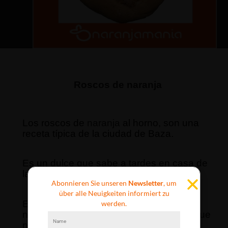
Roscos de
naranja
Los roscos de
naranja
al horno, son una
receta típica de la ciudad de Baza.
Es un dulce que sabe a tardes en casa de
la abuela.
Abonnieren Sie unseren
Newsletter
, um
über alle Neuigkeiten informiert zu
El jugo de la
naranja
le da al interior de
werden.
nuestras roscas un sabor
cítrico
con el que
no cansarse nunca de este dulce.