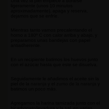
Una vez la piel empiece a dorarse
ligeramente (unos 10 minutos
aproximadamente), apaga y reserva,
dejamos que se enfríe.
Mientras tanto vamos precalentando el
horno a 180º C con calor arriba y abajo, y
preparamos unas bandejas con papel
antiadherente.
En un recipiente batimos los huevos junto
con el azúcar hasta que este se disuelva.
Seguidamente le añadimos el aceite sin la
piel de la
naranja
y el
zumo de la naranja
y
batimos un poco más.
Agregamos la harina tamizada junto con el
bicarbonato/levadura y la sal, en varias