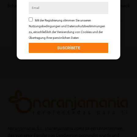
Schachtel nach Geschmack
Schachtel nach Geschmack
9kg
5kg
22,11
€
20,02
€
Steuern inklusive
Steuern inklusive
Mit der Registrierung stimmen Sie unseren
Nutzungsbedingungen und Datenschutzbestimmungen
zu, einschließlich der Verwendung von Cookies und der
Übertragung Ihrer persönlichen Daten
SUSCRÍBETE
Naranjamania, S.L. (naranjamania.com) ist ein Unternehmen,
das von einer Familie von Landwirten gegründet wurde und