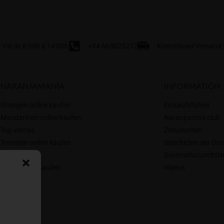
Vie de 8:00h a 14:00h
+34 663025272
Kostenloser Versand f
NARANJAMANÍA
INFORMATIÓN
Orangen online kaufen
Einkaufsführer
Mandarinen online kaufen
Naranpuntos club
Top ventas
Zitrussorten
Tomaten online kaufen
Geschichte der Or
Wer wir sind
Datenschutzrichtlin
Kiwis online kaufen
Videos
Blog
Kontakt