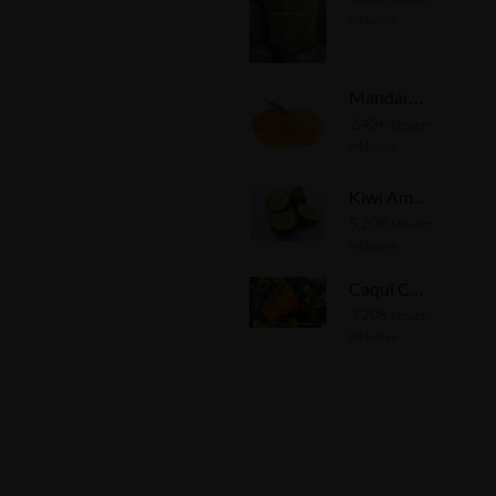
inklusive
Mandarina 1kg ✔
2,43
€
Steuern
inklusive
Kiwi Amarillo 1kg ✔
5,20
€
Steuern
inklusive
Caqui Caqui 1kg ✔
3,20
€
Steuern
inklusive