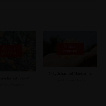
NICHT
NICHT
VORRÄTIG
VORRÄTIG
14kg Schachtel Mandarine
ne für Saft 9kg ✔
53,64
€
Steuern inklusive
9
€
Steuern inklusive