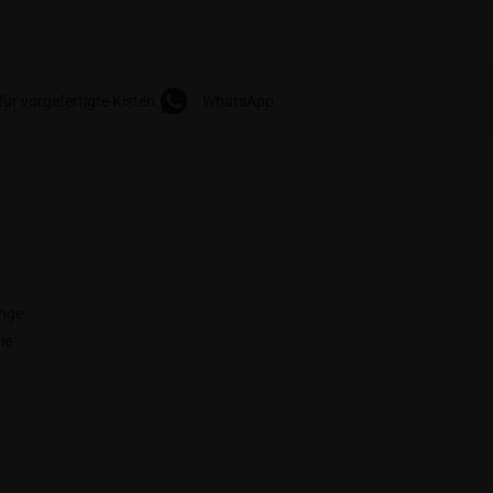
ür vorgefertigte Kisten.
WhatsApp
ange
ie