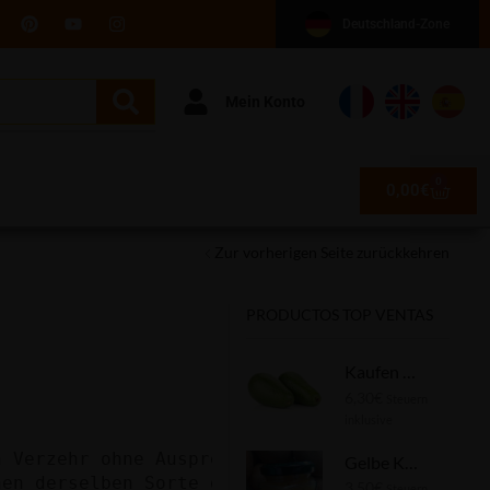
Deutschland-Zone
Mein Konto
0
0,00
€
Zur vorherigen Seite zurückkehren
PRODUCTOS TOP VENTAS
Kaufen Sie Avocado-Speck 1 kg
6,30
€
Steuern
inklusive
 Verzehr ohne Auspressen verwendet, da sie im
Gelbe Kiwi-Marmelade
nen derselben Sorte größer.
3,50
€
Steuern