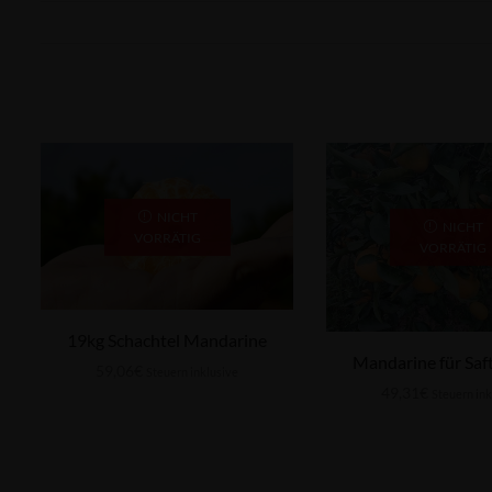
NICHT
NICHT
VORRÄTIG
VORRÄTIG
19kg Schachtel Mandarine
Mandarine für Saf
59,06
€
Steuern inklusive
49,31
€
Steuern ink