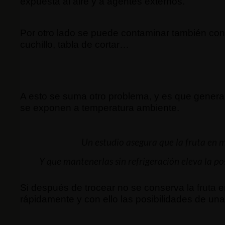
expuesta al aire y a agentes externos.
Por otro lado se puede contaminar también con 
cuchillo, tabla de cortar…
A esto se suma otro problema, y es que genera
se exponen a temperatura ambiente.
Un estudio asegura que la
fruta
en m
Y que mantenerlas sin refrigeración eleva la p
Si después de trocear no se conserva la
fruta
en
rápidamente y con ello las posibilidades de una