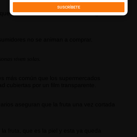
SUSCRÍBETE
 que gracias a su alto contenido en agua
sumidores no se animan a comprar.
onas viven solas.
ez es más común que los supermercados
d cubiertas por un film transparente.
rios aseguran que la fruta una vez cortada
e la
fruta
, que es la piel y esta ya queda