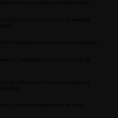
mos tener una intoxicación alimentaria.
nto más ácida sea la
fruta
y más madura
 mayor.
la Escherichia coli, que pueden contaminar
iento, transporte y en el proceso de la
e que se conserve en frío es que antes de
nfectarla.
ya a consumir cualquier
fruta
en casa,