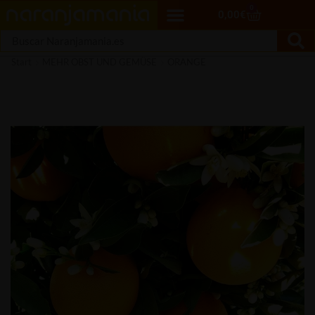
0
0,00
€
Start
MEHR OBST UND GEMÜSE
ORANGE