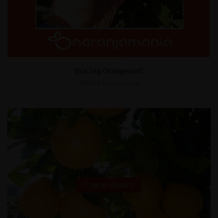
Box 5kg Orangensaft
28,34
€
Steuern inklusive
NICHT VORRÄTIG