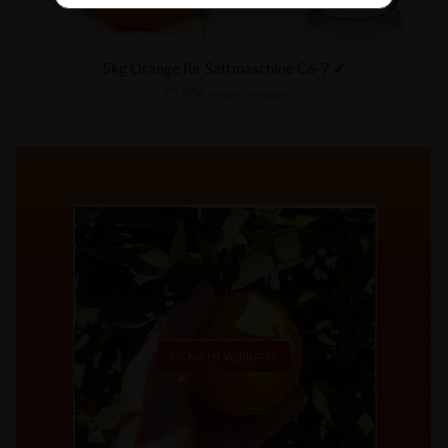
5kg Orange für Saftmaschine C6-7 ✔
25,93
€
Steuern inklusive
NICHT VORRÄTIG