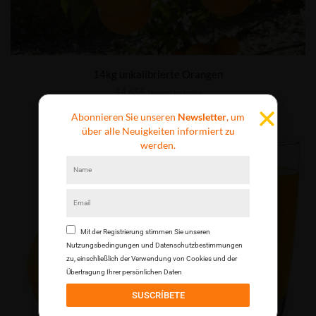
14kg unkalibrierte Orangen
44,65
€
Steuern inklusive
Abonnieren Sie unseren
Newsletter
, um
über alle Neuigkeiten informiert zu
werden.
Mit der Registrierung stimmen Sie unseren
NICHT VORRÄTIG
Nutzungsbedingungen und Datenschutzbestimmungen
zu, einschließlich der Verwendung von Cookies und der
Übertragung Ihrer persönlichen Daten
SUSCRÍBETE