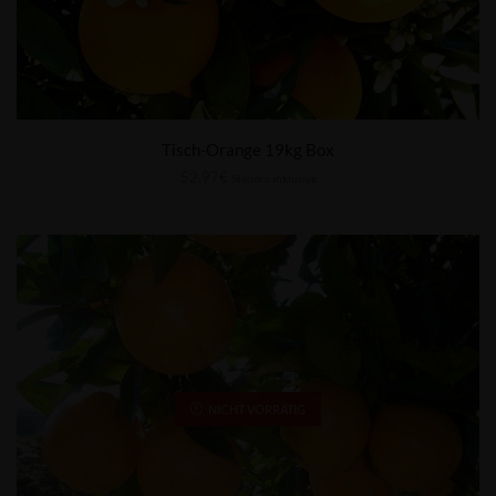
Tisch-Orange 19kg Box
52,97
€
Steuern inklusive
NICHT VORRÄTIG