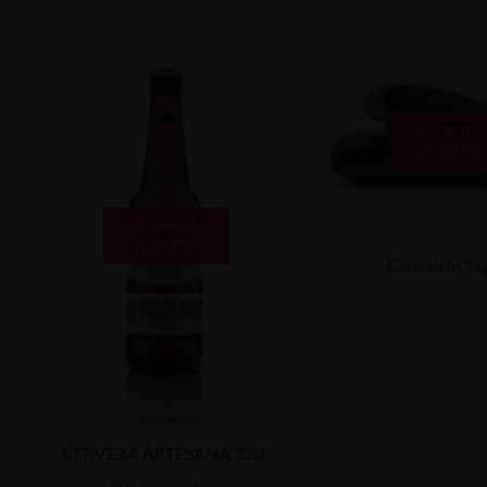
NICHT
VORRÄTIG
NICHT
VORRÄTIG
Calabacín 1k
3,75
€
Steuern ink
CERVEZA ARTESANA 33cl.
2,50
€
Steuern inklusive