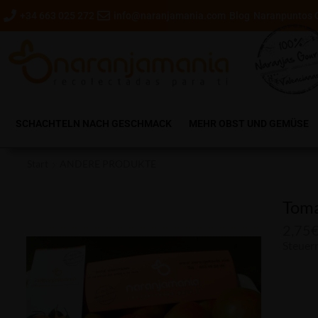
+34 663 025 272
info@naranjamania.com
Blog
Naranpuntos 
SCHACHTELN NACH GESCHMACK
MEHR OBST UND GEMÜSE
Start
ANDERE PRODUKTE
Toma
2,75
Steuern