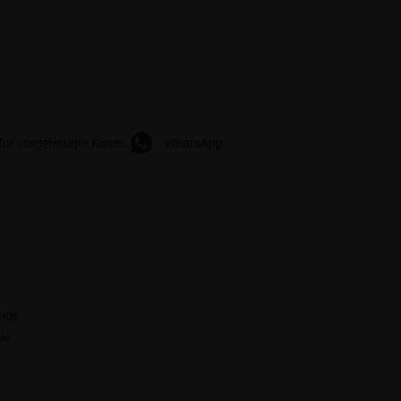
ür vorgefertigte Kisten.
WhatsApp
ange
ie