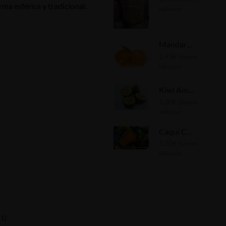
ma esférica y tradicional.
inklusive
Mandarina 1kg ✔
2,43
€
Steuern
inklusive
Kiwi Amarillo 1kg ✔
5,20
€
Steuern
inklusive
Caqui Caqui 1kg ✔
3,20
€
Steuern
inklusive
1)