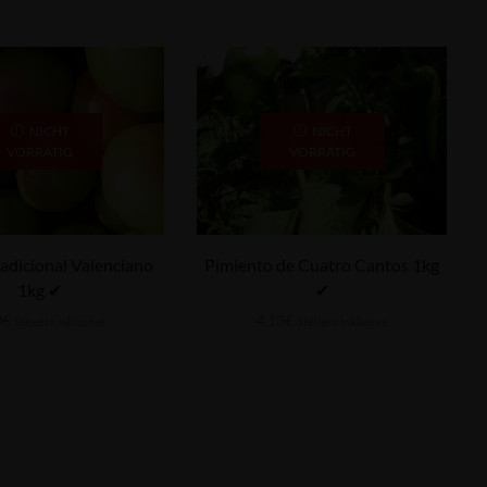
NICHT
NICHT
VORRÄTIG
VORRÄTIG
Pimiento de Cuatro Cantos 1kg
adicional Valenciano
✔
1kg ✔
4,13
€
0
€
Steuern inklusive
Steuern inklusive