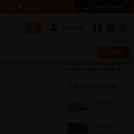
Deutschland-Zone
Mein Konto
0
0,00
€
Zur vorherigen Seite zurückkehren
PRODUCTOS TOP VENTAS
Kaufen Sie Avocado-Speck 1 kg
6,30
€
Steuern
inklusive
Gelbe Kiwi-Marmelade
3,50
€
Steuern