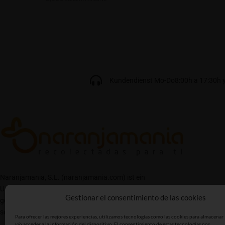
Kundendienst Mo-Do8:00h a 17:30h y 
Naranjamania, S.L. (naranjamania.com) ist ein
Unternehmen, das von einer Familie von Landwirten
Gestionar el consentimiento de las cookies
gegründet wurde und darauf abzielt, höchste Qualität in
seinen Produkten zu erreichen.
Para ofrecer las mejores experiencias, utilizamos tecnologías como las cookies para almacenar
y/o acceder a la información del dispositivo. El consentimiento de estas tecnologías nos