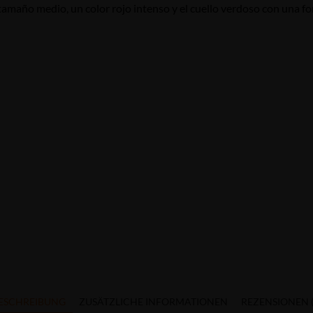
amaño medio, un color rojo intenso y el cuello verdoso con una for
ESCHREIBUNG
ZUSÄTZLICHE INFORMATIONEN
REZENSIONEN (