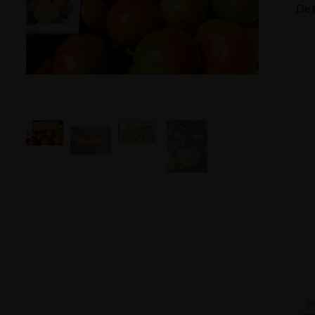
De t
B