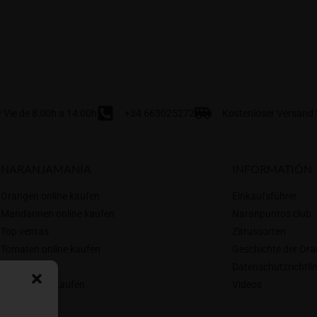
Vie de 8:00h a 14:00h
+34 663025272
Kostenloser Versand f
NARANJAMANÍA
INFORMATIÓN
Orangen online kaufen
Einkaufsführer
Mandarinen online kaufen
Naranpuntos club
Top ventas
Zitrussorten
Tomaten online kaufen
Geschichte der Or
Wer wir sind
Datenschutzrichtlin
Kiwis online kaufen
Videos
Blog