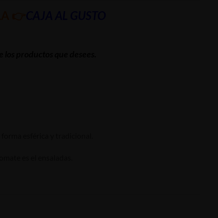
A 👉
CAJA AL GUSTO
ce los productos que desees.
forma esférica y tradicional.
omate es el ensaladas.