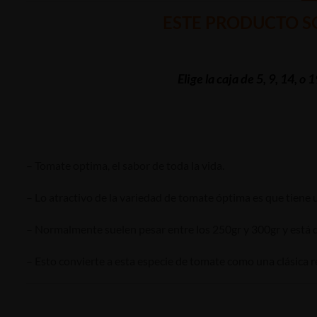
ESTE PRODUCTO SO
Elige la caja de 5, 9, 14, 
– Tomate optima, el sabor de toda la vida.
– Lo atractivo de la variedad de tomate óptima es que tiene u
– Normalmente suelen pesar entre los 250gr y 300gr y está d
– Esto convierte a esta especie de tomate como una clásica re