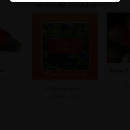
Verwandte Produkte
NICHT
VORRÄTIG
g ✔
Tomate Tr
lusive
2,8
Sandia sin pepitas ✔
3,50
€
Steuern inklusive